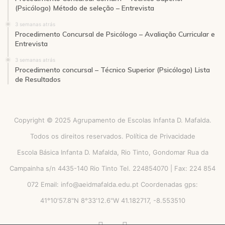
(Psicólogo) Método de seleção – Entrevista
3 semanas atrás
Procedimento Concursal de Psicólogo – Avaliação Curricular e
Entrevista
3 semanas atrás
Procedimento concursal – Técnico Superior (Psicólogo) Lista
de Resultados
Copyright © 2025 Agrupamento de Escolas Infanta D. Mafalda.
Todos os direitos reservados.
Política de Privacidade
Escola Básica Infanta D. Mafalda, Rio Tinto, Gondomar Rua da
Campainha s/n 4435-140 Rio Tinto Tel. 224854070 | Fax: 224 854
072 Email: info@aeidmafalda.edu.pt Coordenadas gps:
41°10'57.8"N 8°33'12.6"W 41.182717, -8.553510
Facebook
Instagram