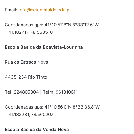
Email:
info@aeidmafalda.edu.pt
Coordenadas gps: 41°10’57.8″N 8°33’12.6″W
41.182717, -8.553510
Escola Básica da Boavista-Lourinha
Rua da Estrada Nova
4435-234 Rio Tinto
Tel. 224805304 | Telm. 961310611
Coordenadas gps: 41°10’56.0″N 8°33’36.8″W
41.182231, -8.560207
Escola Básica da Venda Nova