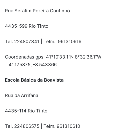
Rua Serafim Pereira Coutinho
4435-599 Rio Tinto
Tel. 224807341 | Telm. 961310616
Coordenadas gps: 41°10’33.1″N 8°32’36.1″W
41.175875, -8.543366
Escola Básica da Boavista
Rua da Arrifana
4435-114 Rio Tinto
Tel. 224806575 | Telm. 961310610