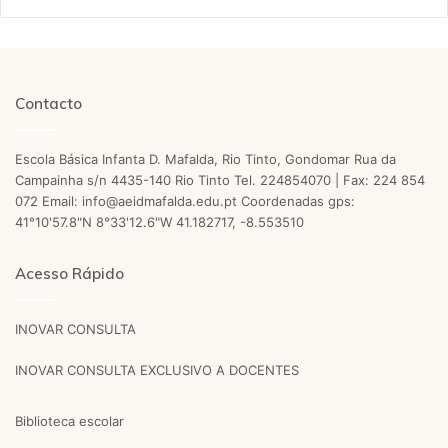
Contacto
Escola Básica Infanta D. Mafalda, Rio Tinto, Gondomar Rua da
Campainha s/n 4435-140 Rio Tinto Tel. 224854070 | Fax: 224 854
072 Email: info@aeidmafalda.edu.pt Coordenadas gps:
41°10'57.8"N 8°33'12.6"W 41.182717, -8.553510
Acesso Rápido
INOVAR CONSULTA
INOVAR CONSULTA EXCLUSIVO A DOCENTES
Biblioteca escolar