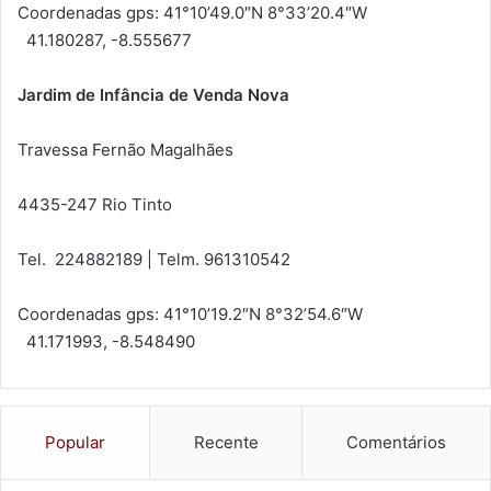
Coordenadas gps: 41°10’49.0″N 8°33’20.4″W
41.180287, -8.555677
Jardim de Infância de Venda Nova
Travessa Fernão Magalhães
4435-247 Rio Tinto
Tel. 224882189 | Telm. 961310542
Coordenadas gps: 41°10’19.2″N 8°32’54.6″W
41.171993, -8.548490
Popular
Recente
Comentários