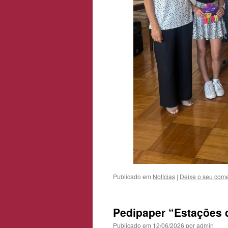
Publicado em
Notícias
|
Deixe o seu come
Pedipaper “Estações 
Publicado em
12/06/2026
por
admin