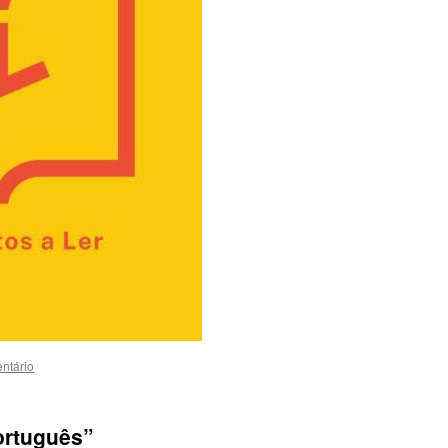
ntário
ortuguês”