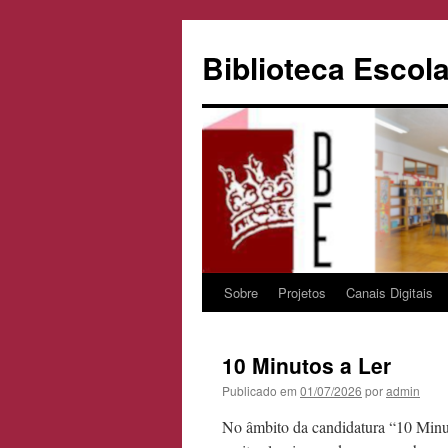
Biblioteca Escola
Sobre
Projetos
Canais Digitais
Saltar
para
10 Minutos a Ler
o
Publicado em
01/07/2026
por
admin
conteúdo
No âmbito da candidatura “10 Minu