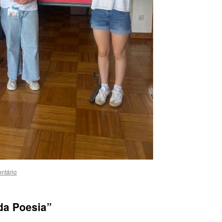
ntário
da Poesia”