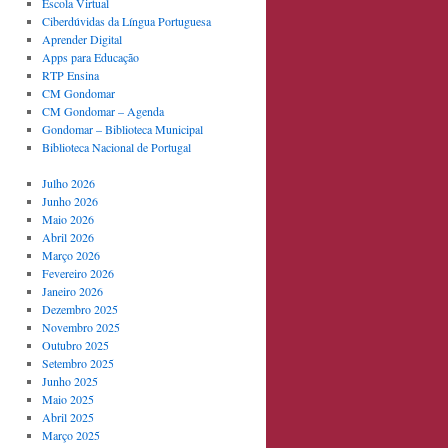
Escola Virtual
Ciberdúvidas da Língua Portuguesa
Aprender Digital
Apps para Educação
RTP Ensina
CM Gondomar
CM Gondomar – Agenda
Gondomar – Biblioteca Municipal
Biblioteca Nacional de Portugal
Julho 2026
Junho 2026
Maio 2026
Abril 2026
Março 2026
Fevereiro 2026
Janeiro 2026
Dezembro 2025
Novembro 2025
Outubro 2025
Setembro 2025
Junho 2025
Maio 2025
Abril 2025
Março 2025