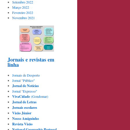
Setembro 2022
Março 2022
Fevereiro 2022
Novembro 2021
Jornais e revistas em
linha
Jornais de Desporto
Jornal "Público"
Jornal de Notícias
Jornal "Expresso"
VivaCidade
(Gondomar)
Jornal de Letras
Jornais escolares
Visão Júnior
Nosso Amiguinho
Revista Visão
National Geographic Portugal