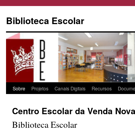
Biblioteca Escolar
Saltar
Sobre
Projetos
Canais Digitais
Recursos
Docume
para
Centro Escolar da Venda Nov
o
Biblioteca Escolar
conteúdo