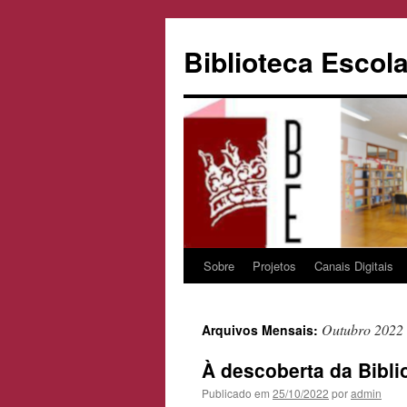
Biblioteca Escola
Sobre
Projetos
Canais Digitais
Saltar
para
Outubro 2022
Arquivos Mensais:
o
À descoberta da Bibli
conteúdo
Publicado em
25/10/2022
por
admin