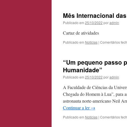
Mês Internacional das
Publicado em
25/10/2022
por
admin
Cartaz de atividades
Publicado em
Notícias
|
Comentários fec
“Um pequeno passo pa
Humanidade”
Publicado em
25/10/2022
por
admin
A Faculdade de Ciências da Univer
Chegada do Homem à Lua”, para ass
astronauta norte-americano Neil Ar
Continuar a ler
→
Publicado em
Notícias
|
Comentários fec