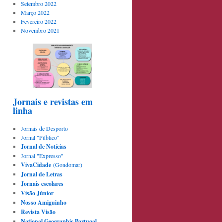
Setembro 2022
Março 2022
Fevereiro 2022
Novembro 2021
Jornais e revistas em
linha
Jornais de Desporto
Jornal "Público"
Jornal de Notícias
Jornal "Expresso"
VivaCidade
(Gondomar)
Jornal de Letras
Jornais escolares
Visão Júnior
Nosso Amiguinho
Revista Visão
National Geographic Portugal