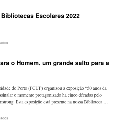
MIBE
2022
 Bibliotecas Escolares 2022
em
hados
Mês
Internacional
das
ra o Homem, um grande salto para a
Bibliotecas
Escolares
2022
sidade do Porto (FCUP) organizou a exposição “50 anos da
inalar o momento protagonizado há cinco décadas pelo
mstrong. Esta exposição está presente na nossa Biblioteca …
em
hados
“Um
pequeno