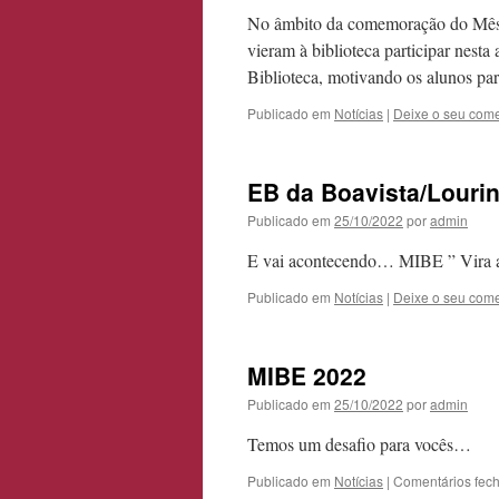
No âmbito da comemoração do Mês I
vieram à biblioteca participar nest
Biblioteca, motivando os alunos para
Publicado em
Notícias
|
Deixe o seu come
EB da Boavista/Louri
Publicado em
25/10/2022
por
admin
E vai acontecendo… MIBE ” Vira a 
Publicado em
Notícias
|
Deixe o seu come
MIBE 2022
Publicado em
25/10/2022
por
admin
Temos um desafio para vocês…
Publicado em
Notícias
|
Comentários fec