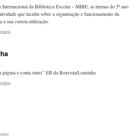
nternacional da Biblioteca Escolar – MIBE, as turmas do 5º ano
a atividade que incidiu sobre a organização e funcionamento da
 a sua correta utilização.
ntário
nha
página e conta outro” EB da Boavista/Lourinha
ntário
em
hados