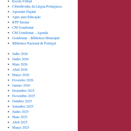
Escola Virtual
Ciberdúvidas da Língua Portuguesa
Aprender Digital
Apps para Educação
RTP Ensina
CM Gondomar
CM Gondomar – Agenda
Gondomar – Biblioteca Municipal
Biblioteca Nacional de Portugal
Julho 2026
Junho 2026
Maio 2026
Abril 2026
Março 2026
Fevereiro 2026
Janeiro 2026
Dezembro 2025
Novembro 2025
Outubro 2025
Setembro 2025
Junho 2025
Maio 2025
Abril 2025
Março 2025