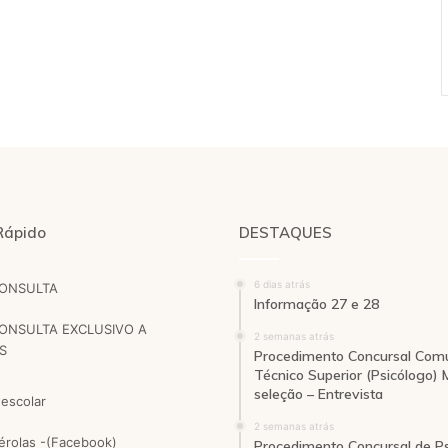
Rápido
DESTAQUES
6 dias atrás
CONSULTA
Informação 27 e 28
ONSULTA EXCLUSIVO A
2 semanas atrás
S
Procedimento Concursal Com
Técnico Superior (Psicólogo)
seleção – Entrevista
 escolar
2 semanas atrás
pérolas -(Facebook)
Procedimento Concursal de Ps