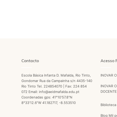
Contacto
Acesso 
Escola Básica Infanta D. Mafalda, Rio Tinto,
INOVAR 
Gondomar Rua da Campainha s/n 4435-140
INOVAR C
Rio Tinto Tel. 224854070 | Fax: 224 854
DOCENTE
072 Email: info@aeidmafalda.edu.pt
Coordenadas gps: 41°10'57.8"N
8°33'12.6"W 41.182717, -8.553510
Biblioteca
Blog Mil 