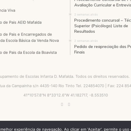
Avaliação Curricular e Entrevi
ncia Viva
2 semanas atrás
Procedimento concursal – Téc
o de Pais AEID Mafalda
Superior (Psicólogo) Lista de
Resultados
o de Pais e Encarregados de
da Escola Básica da Venda Nova
2 semanas atrás
Pedido de reapreciação das P
Finais
o de Pais da Escola da Boavista
pamento de Escolas Infanta D. Mafalda. Todos os direitos reservados.
 Rua da Campainha s/n 4435-140 Rio Tinto Tel. 224854070 | Fax: 224 8
41°10'57.8"N 8°33'12.6"W 41.182717, -8.553510
Facebook
Instagram
a melhor experiência de navegação. Ao clicar em 'Aceitar', permite o uso