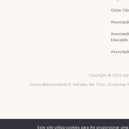
Clube Ciê
Associaçã
Associaçã
Educação 
Associaçã
Copyright © 2025 Agru
Escola Básica Infanta D. Mafalda, Rio Tinto, Gondomar
Este site utiliza cookies para lhe proporcionar um