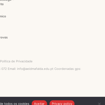
sta
nico
rovas
Política de Privacidade
54 072 Email: info@aeidmafalda.edu.pt Coordenadas gps:
 de todos os cookies
Aceitar
Privacy policy