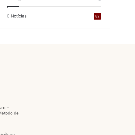
Notícias
82
um –
 Método de
icólogo –