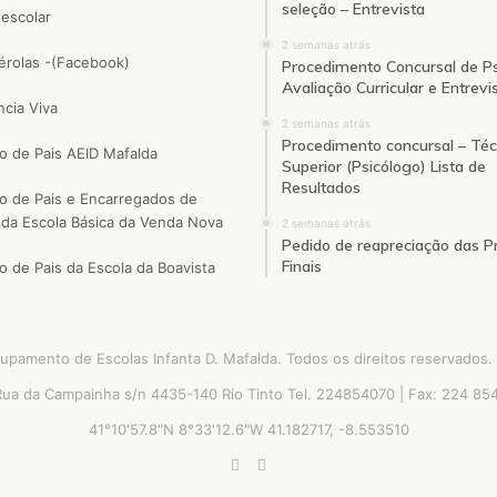
seleção – Entrevista
 escolar
2 semanas atrás
pérolas -(Facebook)
Procedimento Concursal de Ps
Avaliação Curricular e Entrevi
ncia Viva
2 semanas atrás
Procedimento concursal – Téc
o de Pais AEID Mafalda
Superior (Psicólogo) Lista de
Resultados
o de Pais e Encarregados de
da Escola Básica da Venda Nova
2 semanas atrás
Pedido de reapreciação das P
Finais
o de Pais da Escola da Boavista
pamento de Escolas Infanta D. Mafalda. Todos os direitos reservados.
 Rua da Campainha s/n 4435-140 Rio Tinto Tel. 224854070 | Fax: 224 8
41°10'57.8"N 8°33'12.6"W 41.182717, -8.553510
Facebook
Instagram