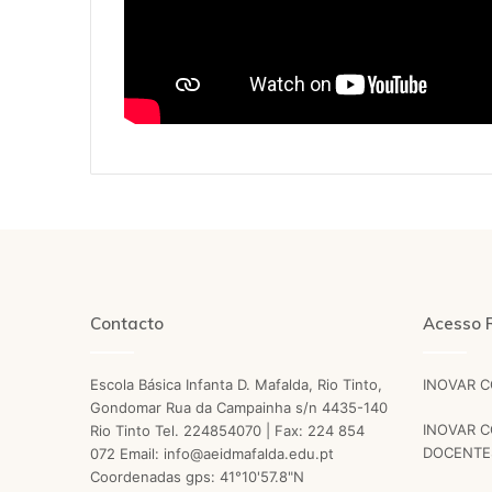
Contacto
Acesso 
Escola Básica Infanta D. Mafalda, Rio Tinto,
INOVAR 
Gondomar Rua da Campainha s/n 4435-140
INOVAR C
Rio Tinto Tel. 224854070 | Fax: 224 854
DOCENTE
072 Email: info@aeidmafalda.edu.pt
Coordenadas gps: 41°10'57.8"N