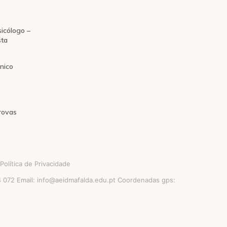
icólogo –
sta
nico
rovas
Política de Privacidade
54 072 Email: info@aeidmafalda.edu.pt Coordenadas gps: