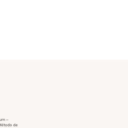
um –
 Método de