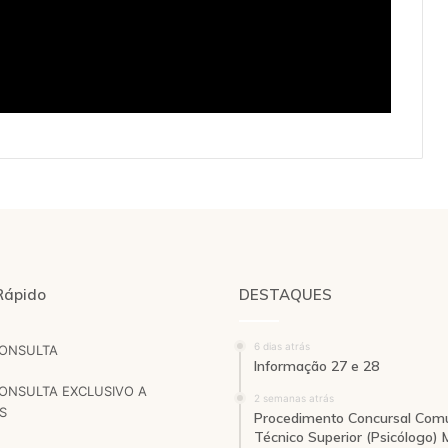
Rápido
DESTAQUES
6 dias atrás
CONSULTA
Informação 27 e 28
ONSULTA EXCLUSIVO A
2 semanas atrás
S
Procedimento Concursal Com
Técnico Superior (Psicólogo)