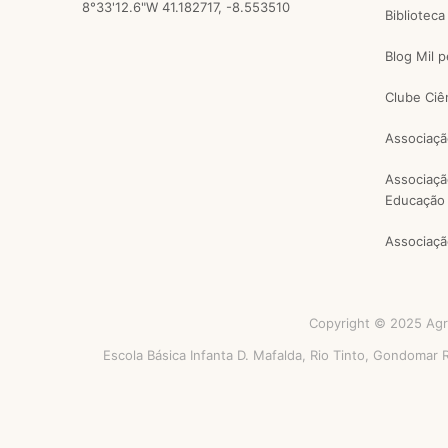
8°33'12.6"W 41.182717, -8.553510
Biblioteca
Blog Mil 
Clube Ciê
Associaçã
Associaçã
Educação 
Associaçã
Copyright © 2025 Agru
Escola Básica Infanta D. Mafalda, Rio Tinto, Gondomar