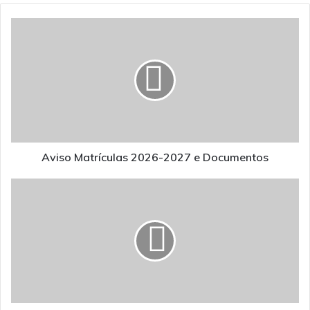
Aviso
Matrículas
2026-
2027
e
Documentos
Aviso Matrículas 2026-2027 e Documentos
Abertura do
concurso
-
oferta
escola
-
Grupo
250