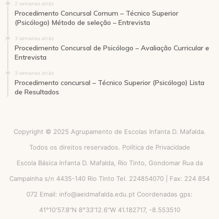
2 semanas atrás
Procedimento Concursal Comum – Técnico Superior
(Psicólogo) Método de seleção – Entrevista
3 semanas atrás
Procedimento Concursal de Psicólogo – Avaliação Curricular e
Entrevista
3 semanas atrás
Procedimento concursal – Técnico Superior (Psicólogo) Lista
de Resultados
Copyright © 2025 Agrupamento de Escolas Infanta D. Mafalda.
Todos os direitos reservados.
Política de Privacidade
Escola Básica Infanta D. Mafalda, Rio Tinto, Gondomar Rua da
Campainha s/n 4435-140 Rio Tinto Tel. 224854070 | Fax: 224 854
072 Email: info@aeidmafalda.edu.pt Coordenadas gps:
41°10'57.8"N 8°33'12.6"W 41.182717, -8.553510