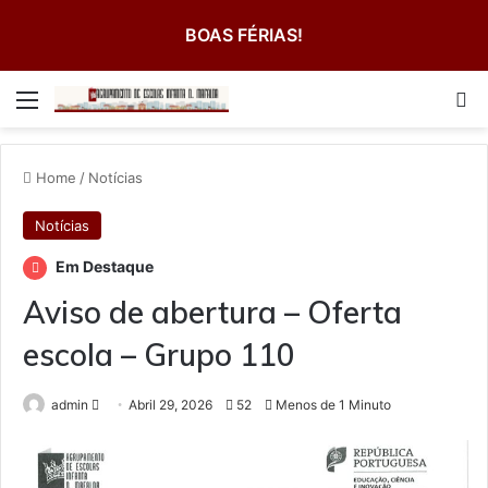
BOAS FÉRIAS!
Menu
Pe
Home
/
Notícias
Notícias
Em Destaque
Aviso de abertura – Oferta
escola – Grupo 110
Send
admin
Abril 29, 2026
52
Menos de 1 Minuto
an
email