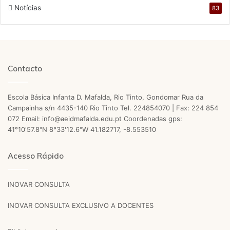
Notícias
83
Contacto
Escola Básica Infanta D. Mafalda, Rio Tinto, Gondomar Rua da
Campainha s/n 4435-140 Rio Tinto Tel. 224854070 | Fax: 224 854
072 Email: info@aeidmafalda.edu.pt Coordenadas gps:
41°10'57.8"N 8°33'12.6"W 41.182717, -8.553510
Acesso Rápido
INOVAR CONSULTA
INOVAR CONSULTA EXCLUSIVO A DOCENTES