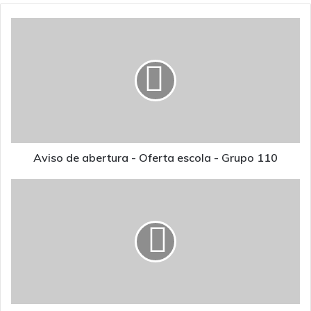
Aviso de abertura
-
Oferta
escola
-
Grupo
110
Aviso de abertura - Oferta escola - Grupo 110
Lista
de
Ordenação
Gr250