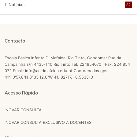
Notícias
82
Contacto
Escola Básica Infanta D. Mafalda, Rio Tinto, Gondomar Rua da
Campainha s/n 4435-140 Rio Tinto Tel. 224854070 | Fax: 224 854
072 Email: info@aeidmafalda.edu.pt Coordenadas gps:
41°10'57.8"N 8°33'12.6"W 41.182717, -8.553510
Acesso Rápido
INOVAR CONSULTA
INOVAR CONSULTA EXCLUSIVO A DOCENTES