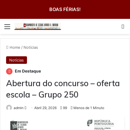
BOAS FÉRIAS!
Menu
Pe
Home
/
Notícias
Notícias
Em Destaque
Abertura do concurso – oferta
escola – Grupo 250
Send
admin
Abril 29, 2026
99
Menos de 1 Minuto
an
email