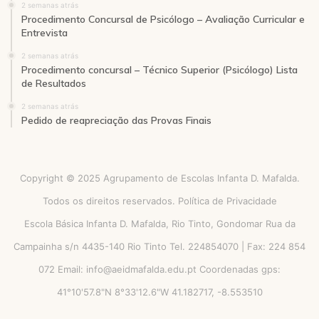
2 semanas atrás
Procedimento Concursal de Psicólogo – Avaliação Curricular e
Entrevista
2 semanas atrás
Procedimento concursal – Técnico Superior (Psicólogo) Lista
de Resultados
2 semanas atrás
Pedido de reapreciação das Provas Finais
Copyright © 2025 Agrupamento de Escolas Infanta D. Mafalda.
Todos os direitos reservados.
Política de Privacidade
Escola Básica Infanta D. Mafalda, Rio Tinto, Gondomar Rua da
Campainha s/n 4435-140 Rio Tinto Tel. 224854070 | Fax: 224 854
072 Email: info@aeidmafalda.edu.pt Coordenadas gps:
41°10'57.8"N 8°33'12.6"W 41.182717, -8.553510