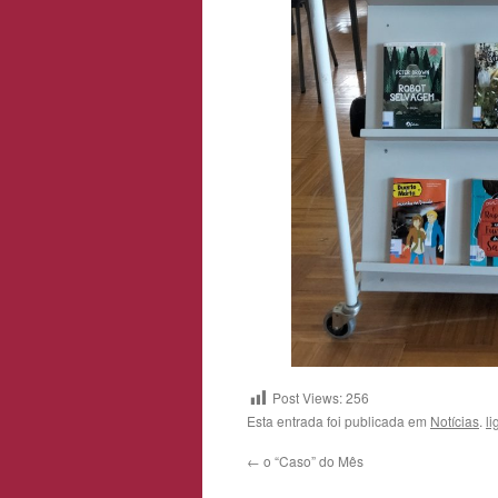
Post Views:
256
Esta entrada foi publicada em
Notícias
.
l
←
o “Caso” do Mês