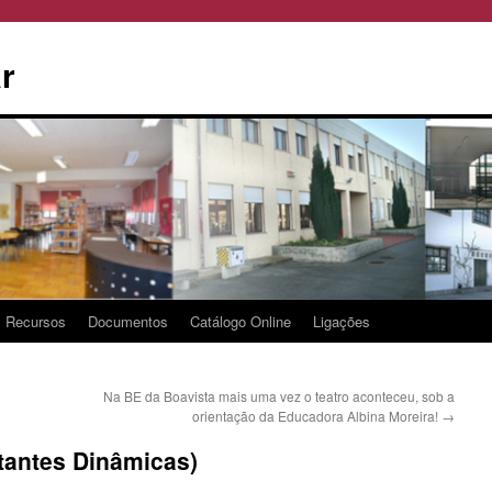
r
Recursos
Documentos
Catálogo Online
Ligações
Na BE da Boavista mais uma vez o teatro aconteceu, sob a
orientação da Educadora Albina Moreira!
→
tantes Dinâmicas)