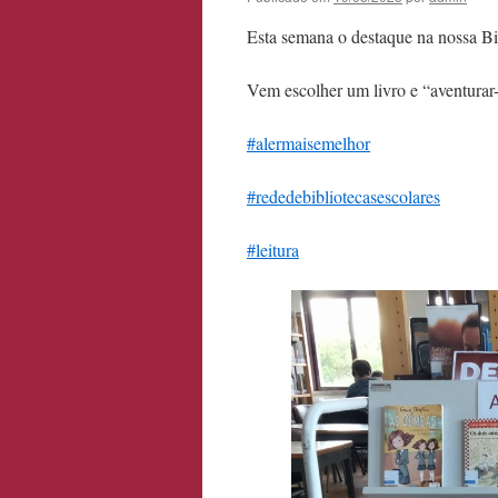
Esta semana o destaque na nossa B
Vem escolher um livro e “aventura
#alermaisemelhor
#rededebibliotecasescolares
#leitura