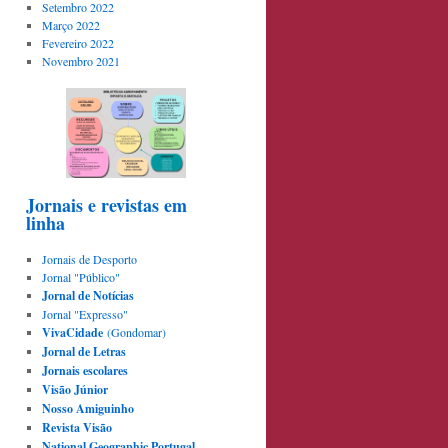
Setembro 2022
Março 2022
Fevereiro 2022
Novembro 2021
Jornais e revistas em
linha
Jornais de Desporto
Jornal "Público"
Jornal de Notícias
Jornal "Expresso"
VivaCidade
(Gondomar)
Jornal de Letras
Jornais escolares
Visão Júnior
Nosso Amiguinho
Revista Visão
National Geographic Portugal