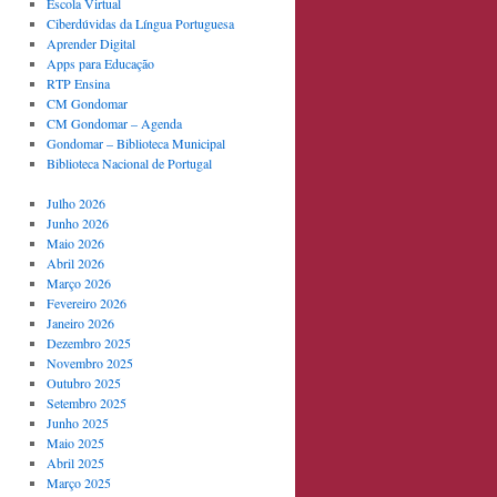
Escola Virtual
Ciberdúvidas da Língua Portuguesa
Aprender Digital
Apps para Educação
RTP Ensina
CM Gondomar
CM Gondomar – Agenda
Gondomar – Biblioteca Municipal
Biblioteca Nacional de Portugal
Julho 2026
Junho 2026
Maio 2026
Abril 2026
Março 2026
Fevereiro 2026
Janeiro 2026
Dezembro 2025
Novembro 2025
Outubro 2025
Setembro 2025
Junho 2025
Maio 2025
Abril 2025
Março 2025