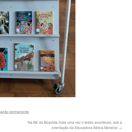
igação permanente
.
Na BE da Boavista mais uma vez o teatro aconteceu, sob a
orientação da Educadora Albina Moreira!
→