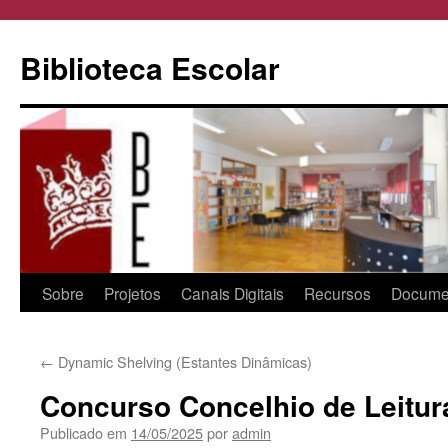
Biblioteca Escolar
Saltar
Sobre
Projetos
Canais Digitais
Recursos
Docume
para
←
Dynamic Shelving (Estantes Dinâmicas)
o
Concurso Concelhio de Leitur
conteúdo
Publicado em
14/05/2025
por
admin