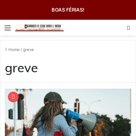
BOAS FÉRIAS!
Menu
Pe
Home
/
greve
greve